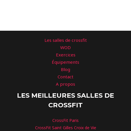
Les salles de crossfit
WOD
Exercices
Équipements
Blog
Contact
A propos
LES MEILLEURES SALLES DE
CROSSFIT
CrossFit Paris
CrossFit Saint Gilles Croix de Vie