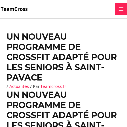
Aller
MA
au
M
contenu
:
:
:
:
:
Quels
Comprendre
Le
Tout
Top
UN NOUVEAU
sont
le
P50,
savoir
10
les
shoulder
votre
sur
des
PROGRAMME DE
bénéfices
press
premier
l’escalade
compléments
CROSSFIT ADAPTÉ POUR
de
en
«
à
alimentaires
la
crossfit
Benchmark »
la
incontournables
LES SENIORS À SAINT-
pressothérapie
:
Padel
corde
en
PAVACE
après
techniques
en
2025
le
et
crossfit
/
Actualités
/ Par
teamcross.fr
UN NOUVEAU
sport ?
bénéfices
PROGRAMME DE
CROSSFIT ADAPTÉ POUR
LES SENIORS À SAINT-