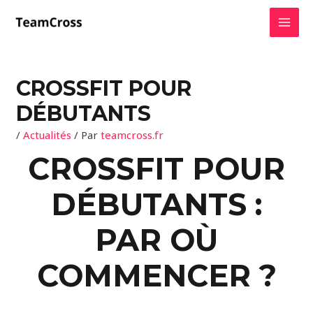
Aller
MAI
au
MEN
contenu
CROSSFIT POUR
DÉBUTANTS
/
Actualités
/ Par
teamcross.fr
CROSSFIT POUR
DÉBUTANTS :
PAR OÙ
COMMENCER ?