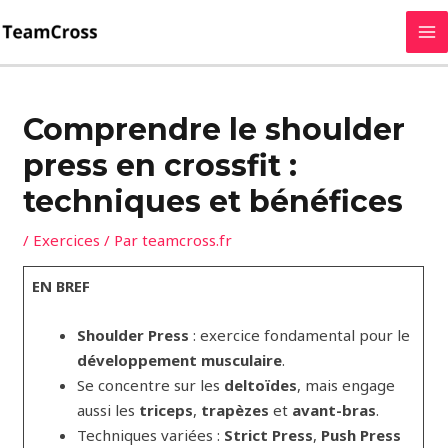
Aller
MA
au
M
contenu
Comprendre le shoulder
press en crossfit :
techniques et bénéfices
/
Exercices
/ Par
teamcross.fr
EN BREF
Shoulder Press
: exercice fondamental pour le
développement musculaire
.
Se concentre sur les
deltoïdes
, mais engage
aussi les
triceps
,
trapèzes
et
avant-bras
.
Techniques variées :
Strict Press
,
Push Press