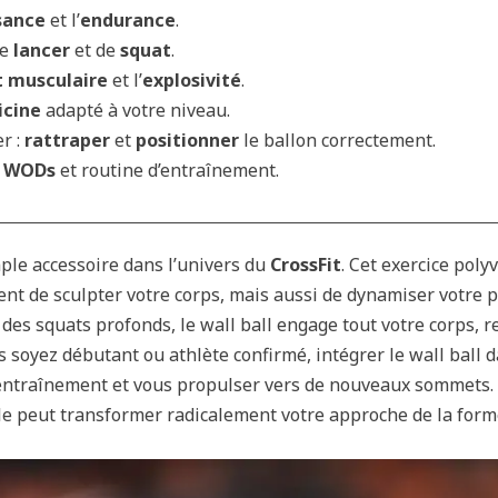
sance
et l’
endurance
.
de
lancer
et de
squat
.
 musculaire
et l’
explosivité
.
icine
adapté à votre niveau.
r :
rattraper
et
positionner
le ballon correctement.
s
WODs
et routine d’entraînement.
ple accessoire dans l’univers du
CrossFit
. Cet exercice poly
t de sculpter votre corps, mais aussi de dynamiser votre p
es squats profonds, le wall ball engage tout votre corps, r
s soyez débutant ou athlète confirmé, intégrer le wall ball 
entraînement et vous propulser vers de nouveaux sommets.
e peut transformer radicalement votre approche de la form