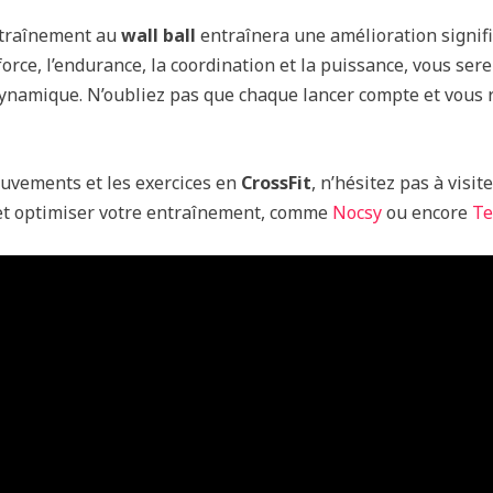
entraînement au
wall ball
entraînera une amélioration signif
a force, l’endurance, la coordination et la puissance, vous s
ynamique. N’oubliez pas que chaque lancer compte et vous r
ouvements et les exercices en
CrossFit
, n’hésitez pas à visit
 et optimiser votre entraînement, comme
Nocsy
ou encore
Te