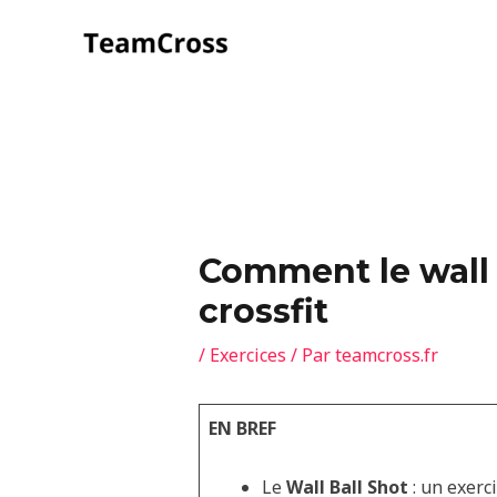
Aller
au
contenu
Comment le wall 
crossfit
/
Exercices
/ Par
teamcross.fr
EN BREF
Le
Wall Ball Shot
: un exerc